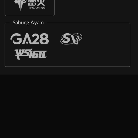
Sabung Ayam