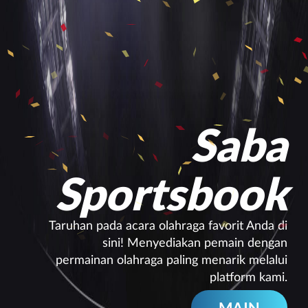
Saba
Sportsbook
Taruhan pada acara olahraga favorit Anda di
sini! Menyediakan pemain dengan
permainan olahraga paling menarik melalui
platform kami.
MAIN