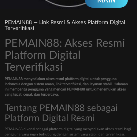
PEMAIN88 — Link Resmi & Akses Platform Digital
Terverifikasi
PEMAIN88: Akses Resmi
Platform Digital
Terverifikasi
PEMAIN88 menyediakan akses resmi platform digital untuk pengguna
Indonesia dengan sistem aman, link terverifikasi, dan layanan stabil. Halaman
ini membantu pengguna yang mencari PEMAIN88 untuk menemukan akses
yang tepat, cepat, dan terpercaya.
Tentang PEMAIN88 sebagai
Platform Digital Resmi
PEMAIN88 dikenal sebagai platform digital yang menyediakan akses resmi bagi
pengguna yang ingin terhubung dengan sistem yang stabil dan terverifikasi.