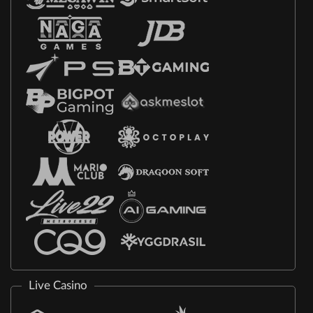
Live Casino