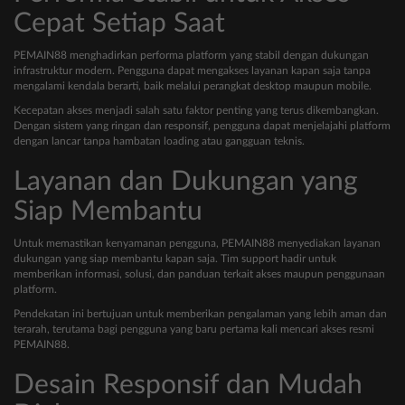
Cepat Setiap Saat
PEMAIN88 menghadirkan performa platform yang stabil dengan dukungan
infrastruktur modern. Pengguna dapat mengakses layanan kapan saja tanpa
mengalami kendala berarti, baik melalui perangkat desktop maupun mobile.
Kecepatan akses menjadi salah satu faktor penting yang terus dikembangkan.
Dengan sistem yang ringan dan responsif, pengguna dapat menjelajahi platform
dengan lancar tanpa hambatan loading atau gangguan teknis.
Layanan dan Dukungan yang
Siap Membantu
Untuk memastikan kenyamanan pengguna, PEMAIN88 menyediakan layanan
dukungan yang siap membantu kapan saja. Tim support hadir untuk
memberikan informasi, solusi, dan panduan terkait akses maupun penggunaan
platform.
Pendekatan ini bertujuan untuk memberikan pengalaman yang lebih aman dan
terarah, terutama bagi pengguna yang baru pertama kali mencari akses resmi
PEMAIN88.
Desain Responsif dan Mudah