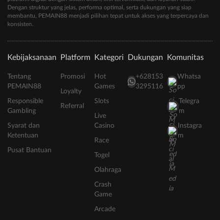
Dengan struktur yang jelas, performa optimal, serta dukungan yang siap
membantu, PEMAIN88 menjadi pilihan tepat untuk akses yang terpercaya dan
konsisten.
Kebijaksanaan
Platform
Kategori
Dukungan
Komunitas
Tentang
Promosi
Hot
+628153
Whatsa
PEMAIN88
Games
3295116
pp
Loyalty
Responsible
Slots
Telegra
Referral
Gambling
m
Live
Syarat dan
Casino
Instagra
Ketentuan
m
Race
Pusat Bantuan
Togel
Olahraga
Crash
Game
Arcade