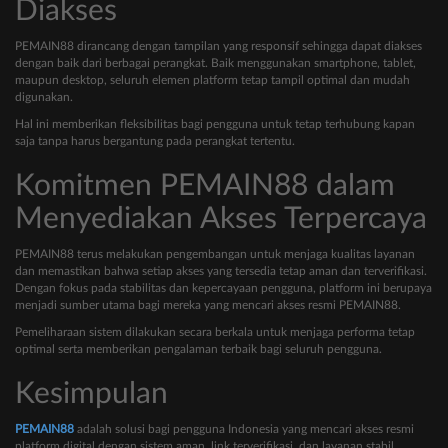
Diakses
PEMAIN88 dirancang dengan tampilan yang responsif sehingga dapat diakses
dengan baik dari berbagai perangkat. Baik menggunakan smartphone, tablet,
maupun desktop, seluruh elemen platform tetap tampil optimal dan mudah
digunakan.
Hal ini memberikan fleksibilitas bagi pengguna untuk tetap terhubung kapan
saja tanpa harus bergantung pada perangkat tertentu.
Komitmen PEMAIN88 dalam
Menyediakan Akses Terpercaya
PEMAIN88 terus melakukan pengembangan untuk menjaga kualitas layanan
dan memastikan bahwa setiap akses yang tersedia tetap aman dan terverifikasi.
Dengan fokus pada stabilitas dan kepercayaan pengguna, platform ini berupaya
menjadi sumber utama bagi mereka yang mencari akses resmi PEMAIN88.
Pemeliharaan sistem dilakukan secara berkala untuk menjaga performa tetap
optimal serta memberikan pengalaman terbaik bagi seluruh pengguna.
Kesimpulan
PEMAIN88
adalah solusi bagi pengguna Indonesia yang mencari akses resmi
platform digital dengan sistem aman, link terverifikasi, dan layanan stabil.