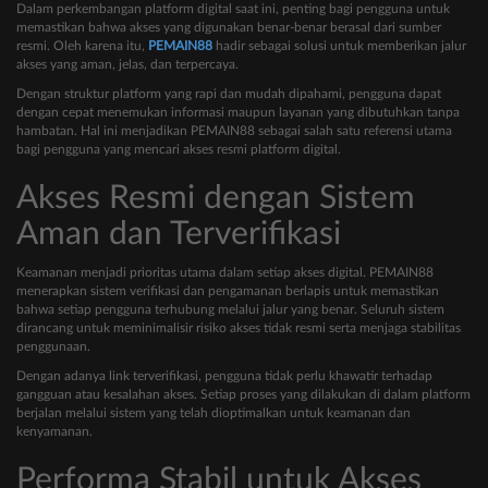
Dalam perkembangan platform digital saat ini, penting bagi pengguna untuk
memastikan bahwa akses yang digunakan benar-benar berasal dari sumber
resmi. Oleh karena itu,
PEMAIN88
hadir sebagai solusi untuk memberikan jalur
akses yang aman, jelas, dan terpercaya.
Dengan struktur platform yang rapi dan mudah dipahami, pengguna dapat
dengan cepat menemukan informasi maupun layanan yang dibutuhkan tanpa
hambatan. Hal ini menjadikan PEMAIN88 sebagai salah satu referensi utama
bagi pengguna yang mencari akses resmi platform digital.
Akses Resmi dengan Sistem
Aman dan Terverifikasi
Keamanan menjadi prioritas utama dalam setiap akses digital. PEMAIN88
menerapkan sistem verifikasi dan pengamanan berlapis untuk memastikan
bahwa setiap pengguna terhubung melalui jalur yang benar. Seluruh sistem
dirancang untuk meminimalisir risiko akses tidak resmi serta menjaga stabilitas
penggunaan.
Dengan adanya link terverifikasi, pengguna tidak perlu khawatir terhadap
gangguan atau kesalahan akses. Setiap proses yang dilakukan di dalam platform
berjalan melalui sistem yang telah dioptimalkan untuk keamanan dan
kenyamanan.
Performa Stabil untuk Akses