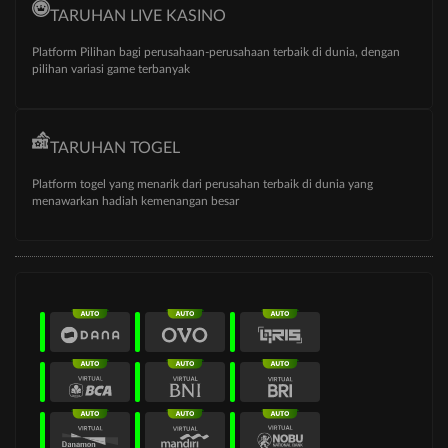
TARUHAN LIVE KASINO
Platform Pilihan bagi perusahaan-perusahaan terbaik di dunia, dengan
pilihan variasi game terbanyak
TARUHAN TOGEL
Platform togel yang menarik dari perusahan terbaik di dunia yang
menawarkan hadiah kemenangan besar