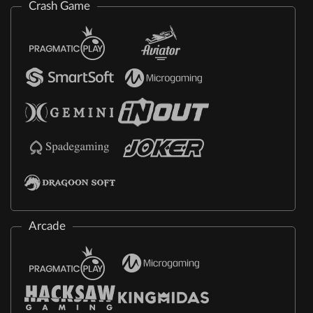
Crash Game
Arcade