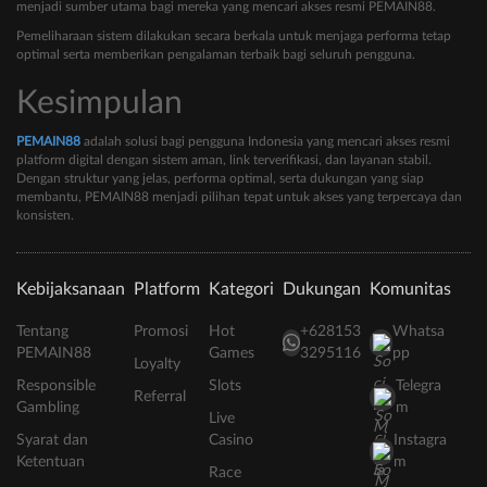
menjadi sumber utama bagi mereka yang mencari akses resmi PEMAIN88.
Pemeliharaan sistem dilakukan secara berkala untuk menjaga performa tetap
optimal serta memberikan pengalaman terbaik bagi seluruh pengguna.
Kesimpulan
PEMAIN88
adalah solusi bagi pengguna Indonesia yang mencari akses resmi
platform digital dengan sistem aman, link terverifikasi, dan layanan stabil.
Dengan struktur yang jelas, performa optimal, serta dukungan yang siap
membantu, PEMAIN88 menjadi pilihan tepat untuk akses yang terpercaya dan
konsisten.
Kebijaksanaan
Platform
Kategori
Dukungan
Komunitas
Tentang
Promosi
Hot
+628153
Whatsa
PEMAIN88
Games
3295116
pp
Loyalty
Responsible
Slots
Telegra
Referral
Gambling
m
Live
Syarat dan
Casino
Instagra
Ketentuan
m
Race