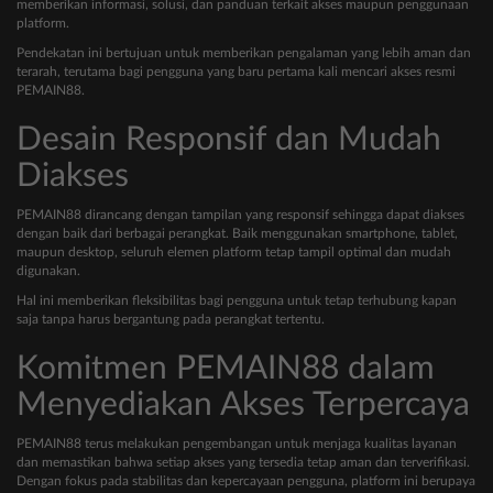
memberikan informasi, solusi, dan panduan terkait akses maupun penggunaan
platform.
Pendekatan ini bertujuan untuk memberikan pengalaman yang lebih aman dan
terarah, terutama bagi pengguna yang baru pertama kali mencari akses resmi
PEMAIN88.
Desain Responsif dan Mudah
Diakses
PEMAIN88 dirancang dengan tampilan yang responsif sehingga dapat diakses
dengan baik dari berbagai perangkat. Baik menggunakan smartphone, tablet,
maupun desktop, seluruh elemen platform tetap tampil optimal dan mudah
digunakan.
Hal ini memberikan fleksibilitas bagi pengguna untuk tetap terhubung kapan
saja tanpa harus bergantung pada perangkat tertentu.
Komitmen PEMAIN88 dalam
Menyediakan Akses Terpercaya
PEMAIN88 terus melakukan pengembangan untuk menjaga kualitas layanan
dan memastikan bahwa setiap akses yang tersedia tetap aman dan terverifikasi.
Dengan fokus pada stabilitas dan kepercayaan pengguna, platform ini berupaya