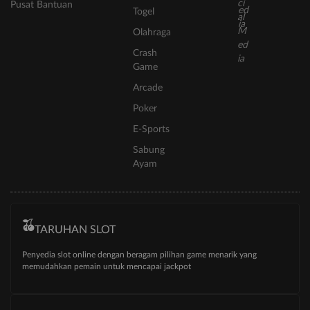
Pusat Bantuan
Togel
Olahraga
Crash
Game
Arcade
Poker
E-Sports
Sabung
Ayam
TARUHAN SLOT
Penyedia slot online dengan beragam pilihan game menarik yang
memudahkan pemain untuk mencapai jackpot