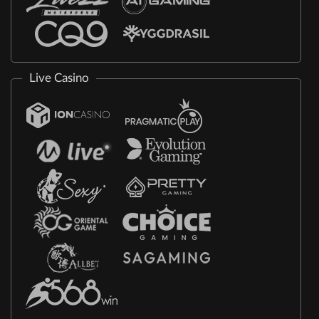
Live Casino