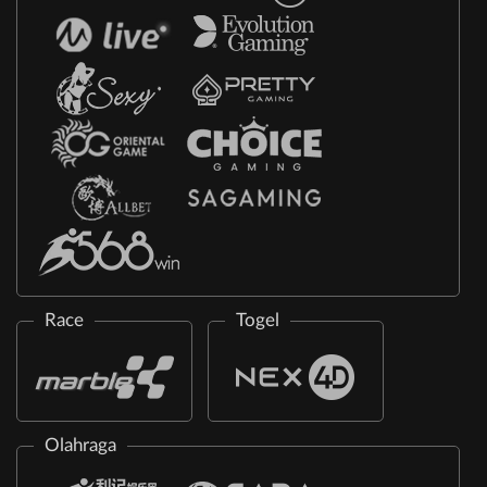
Race
Togel
Olahraga