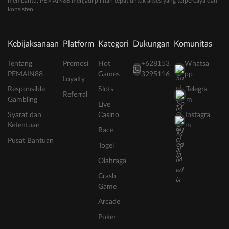
membantu, PEMAIN88 menjadi pilihan tepat untuk akses yang terpercaya dan
konsisten.
Kebijaksanaan
Platform
Kategori
Dukungan
Komunitas
Tentang
Promosi
Hot
+628153
Whatsa
PEMAIN88
Games
3295116
pp
Loyalty
Responsible
Slots
Telegra
Referral
Gambling
m
Live
Syarat dan
Casino
Instagra
Ketentuan
m
Race
Pusat Bantuan
Togel
Olahraga
Crash
Game
Arcade
Poker