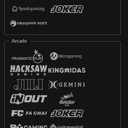
Arcade