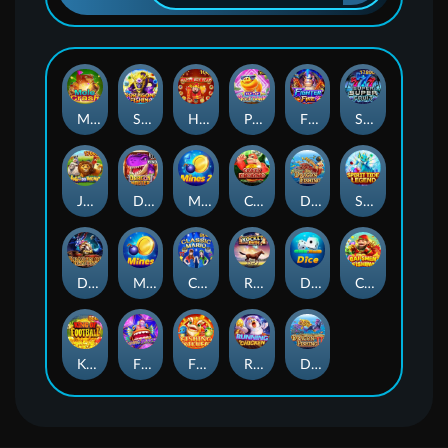
Mole Crash
Shade Dragons Fishing
Happy New Year
Piggy Bank TapTap
Fighter Fire
Super Super Fruit
Jogo Do Bicho
Dragon Master
Mines 2
Crazy King Kong
Dragon Fishing
Spirit Tide Legend
Dragon of Demons
Mines
Classic Mario
Rocket Derby
Dice
Cai Shen Fishing
King Of Football
Fishing Disco
Fishing YiLuFa
Running Chicken
Dragon Fishing II