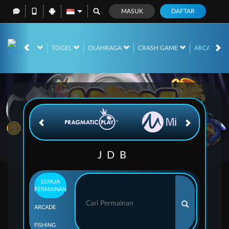
MASUK
DAFTAR
NO
RACE
TOGEL
OLAHRAGA
CRASH GAME
ARCADE
JDB
SEMUA
PERMAINAN
ARCADE
FISHING