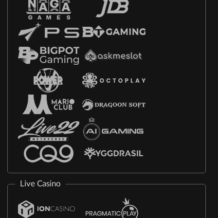
Live Casino