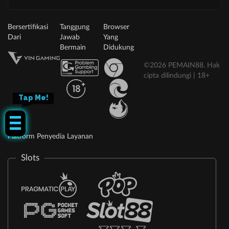
Bersertifikasi
Tanggung
Browser
Dari
Jawab
Yang
Bermain
Didukung
©2026 PEMAIN88. Hak
cipta dilindungi | 18+
Tap Me!
Platform Penyedia Layanan
Slots