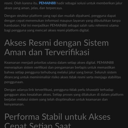
resmi. Oleh karena itu,
PEMAIN88
hadir sebagai solusi untuk memberikan jalur
akses yang aman, jelas, dan terpercaya.
Dengan struktur platform yang rapi dan mudah dipahami, pengguna dapat
dengan cepat menemukan informasi maupun layanan yang dibutuhkan tanpa
hambatan. Hal ini menjadikan PEMAIN88 sebagai salah satu referensi utama
bagi pengguna yang mencari akses resmi platform digital.
Akses Resmi dengan Sistem
Aman dan Terverifikasi
Keamanan menjadi prioritas utama dalam setiap akses digital. PEMAIN88
menerapkan sistem verifikasi dan pengamanan berlapis untuk memastikan
bahwa setiap pengguna terhubung melalui jalur yang benar. Seluruh sistem
dirancang untuk meminimalisir risiko akses tidak resmi serta menjaga stabilitas
penggunaan.
Dengan adanya link terverifikasi, pengguna tidak perlu khawatir terhadap
gangguan atau kesalahan akses. Setiap proses yang dilakukan di dalam platform
berjalan melalui sistem yang telah dioptimalkan untuk keamanan dan
kenyamanan.
Performa Stabil untuk Akses
Cepat Setiap Saat