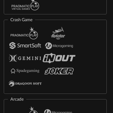
Crash Game
Arcade