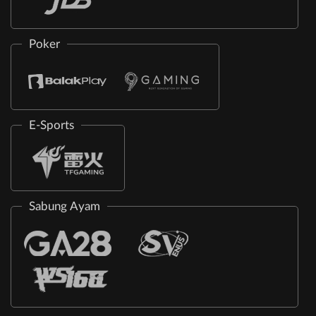
Poker
E-Sports
Sabung Ayam