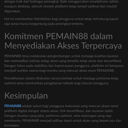
dengan baik dari berbagai perangkat. Baik menggunakan smartphone, tablet,
maupun desktop, seluruh elemen platform tetap tampil optimal dan mudah
digunakan.
Hal ini memberikan fleksibilitas bagi pengguna untuk tetap terhubung kapan
saja tanpa harus bergantung pada perangkat tertentu.
Komitmen PEMAIN88 dalam
Menyediakan Akses Terpercaya
PEMAIN88 terus melakukan pengembangan untuk menjaga kualitas layanan
dan memastikan bahwa setiap akses yang tersedia tetap aman dan terverifikasi.
Dengan fokus pada stabilitas dan kepercayaan pengguna, platform ini berupaya
menjadi sumber utama bagi mereka yang mencari akses resmi PEMAIN88.
Pemeliharaan sistem dilakukan secara berkala untuk menjaga performa tetap
optimal serta memberikan pengalaman terbaik bagi seluruh pengguna.
Kesimpulan
PEMAIN88
adalah solusi bagi pengguna Indonesia yang mencari akses resmi
platform digital dengan sistem aman, link terverifikasi, dan layanan stabil.
Dengan struktur yang jelas, performa optimal, serta dukungan yang siap
membantu, PEMAIN88 menjadi pilihan tepat untuk akses yang terpercaya dan
konsisten.