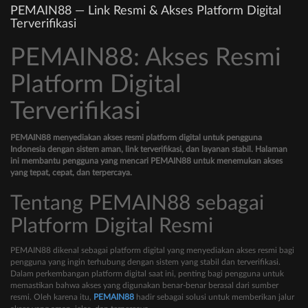
PEMAIN88 — Link Resmi & Akses Platform Digital
Terverifikasi
PEMAIN88: Akses Resmi
Platform Digital
Terverifikasi
PEMAIN88 menyediakan akses resmi platform digital untuk pengguna
Indonesia dengan sistem aman, link terverifikasi, dan layanan stabil. Halaman
ini membantu pengguna yang mencari PEMAIN88 untuk menemukan akses
yang tepat, cepat, dan terpercaya.
Tentang PEMAIN88 sebagai
Platform Digital Resmi
PEMAIN88 dikenal sebagai platform digital yang menyediakan akses resmi bagi
pengguna yang ingin terhubung dengan sistem yang stabil dan terverifikasi.
Dalam perkembangan platform digital saat ini, penting bagi pengguna untuk
memastikan bahwa akses yang digunakan benar-benar berasal dari sumber
resmi. Oleh karena itu,
PEMAIN88
hadir sebagai solusi untuk memberikan jalur