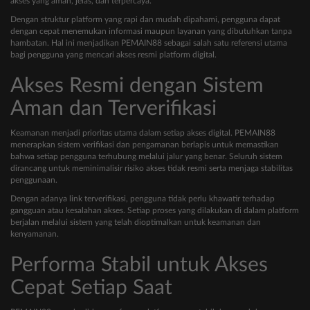
akses yang aman, jelas, dan terpercaya.
Dengan struktur platform yang rapi dan mudah dipahami, pengguna dapat
dengan cepat menemukan informasi maupun layanan yang dibutuhkan tanpa
hambatan. Hal ini menjadikan PEMAIN88 sebagai salah satu referensi utama
bagi pengguna yang mencari akses resmi platform digital.
Akses Resmi dengan Sistem
Aman dan Terverifikasi
Keamanan menjadi prioritas utama dalam setiap akses digital. PEMAIN88
menerapkan sistem verifikasi dan pengamanan berlapis untuk memastikan
bahwa setiap pengguna terhubung melalui jalur yang benar. Seluruh sistem
dirancang untuk meminimalisir risiko akses tidak resmi serta menjaga stabilitas
penggunaan.
Dengan adanya link terverifikasi, pengguna tidak perlu khawatir terhadap
gangguan atau kesalahan akses. Setiap proses yang dilakukan di dalam platform
berjalan melalui sistem yang telah dioptimalkan untuk keamanan dan
kenyamanan.
Performa Stabil untuk Akses
Cepat Setiap Saat