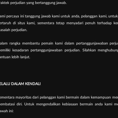
raktek perjudian yang bertanggung jawab.
ami percaya ini tanggung jawab kami untuk anda, pelanggan kami, un
ertaruh di situs kami, sementara tetap menyadari penuh terhadap ke
asalah perjudian.
alam rangka membantu pemain kami dalam pertanggunjawaban perju
emiliki kesadaran pertanggunjawaban perjudian. Silahkan menghubun
antuan lebih lanjut.
ELALU DALAM KENDALI
ementara mayoritas dari pelanggan kami bermain dalam kemampuan mere
embatasi diri. Untuk mengendalikan kebiasaan bermain anda kami m
awah ini: