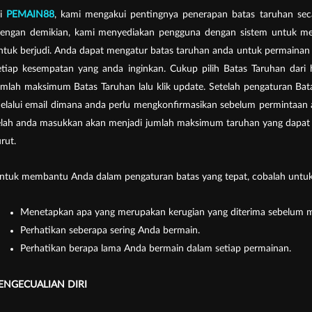
i
PEMAIN88
, kami mengakui pentingnya penerapan batas taruhan seca
engan demikian, kami menyediakan pengguna dengan sistem untuk me
ntuk berjudi. Anda dapat mengatur batas taruhan anda untuk permainan 
etiap kesempatan yang anda inginkan. Cukup pilih Batas Taruhan dari
umlah maksimum Batas Taruhan lalu klik update. Setelah pengaturan Ba
elalui email dimana anda perlu mengkonfirmasikan sebelum permintaan a
elah anda masukkan akan menjadi jumlah maksimum taruhan yang dapat an
urut.
ntuk membantu Anda dalam pengaturan batas yang tepat, cobalah untuk
Menetapkan apa yang merupakan kerugian yang diterima sebelum mu
Perhatikan seberapa sering Anda bermain.
Perhatikan berapa lama Anda bermain dalam setiap permainan.
ENGECUALIAN DIRI