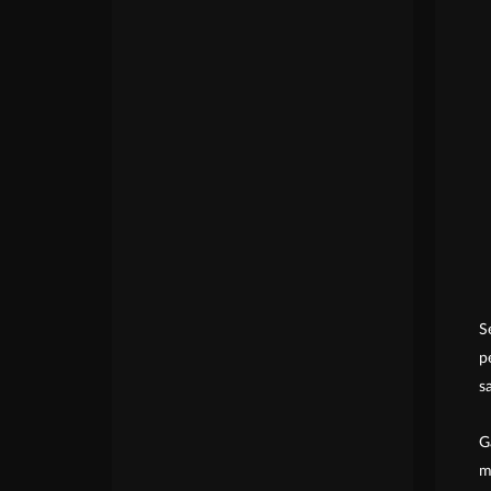
S
p
s
G
m