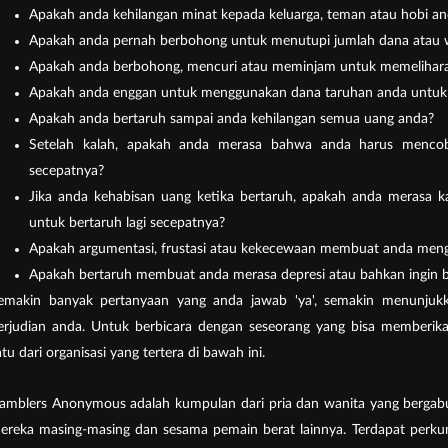
Apakah anda kehilangan minat kepada keluarga, teman atau hobi an
Apakah anda pernah berbohong untuk menutupi jumlah dana atau w
Apakah anda berbohong, mencuri atau meminjam untuk memelihara
Apakah anda enggan untuk menggunakan dana taruhan anda untuk 
Apakah anda bertaruh sampai anda kehilangan semua uang anda?
Setelah kalah, apakah anda merasa bahwa anda harus menco
secepatnya?
Jika anda kehabisan uang ketika bertaruh, apakah anda merasa 
untuk bertaruh lagi secepatnya?
Apakah argumentasi, frustasi atau kekecewaan membuat anda mengi
Apakah bertaruh membuat anda merasa depresi atau bahkan ingin b
emakin banyak pertanyaan yang anda jawab 'ya', semakin menunjuk
erjudian anda. Untuk berbicara dengan seseorang yang bisa memberika
atu dari organisasi yang tertera di bawah ini.
amblers Anonymous adalah kumpulan dari pria dan wanita yang berga
ereka masing-masing dan sesama pemain berat lainnya. Terdapat perkump