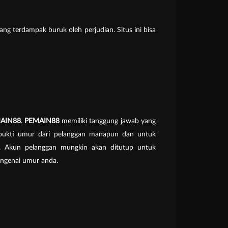
 terdampak buruk oleh perjudian. Situs ini bisa
AIN88
.
PEMAIN88
memiliki tanggung jawab yang
ukti umur dari pelanggan manapun dan untuk
n. Akun pelanggan mungkin akan ditutup untuk
engenai umur anda.