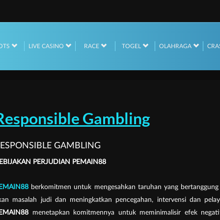
OTS
LIVE CASINO
RACE
TOGEL
OLAHRAGA
CRA
Responsible Gambling
ESPONSIBLE GAMBLING
EBIJAKAN PERJUDIAN PEMAIN88
EMAIN88
berkomitmen untuk mengesahkan taruhan yang bertanggung 
kan masalah judi dan meningkatkan pencegahan, intervensi dan pela
EMAIN88
menetapkan komitmennya untuk meminimalisir efek negati