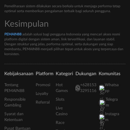
Pemeliharaan sistem dilakukan secara berkala untuk menjaga performa tetap
optimal serta memberikan pengalaman terbaik bagi seluruh pengguna.
Kesimpulan
PEMAIN88
adalah solusi bagi pengguna Indonesia yang mencari akses resmi
platform digital dengan sistem aman, link terverifikasi, dan layanan stabil.
Dengan struktur yang jelas, performa optimal, serta dukungan yang siap
membantu, PEMAIN88 menjadi pilihan tepat untuk akses yang terpercaya dan
konsisten.
Kebijaksanaan
Platform
Kategori
Dukungan
Komunitas
Tentang
Promosi
Hot
+628153
Whatsa
PEMAIN88
Games
3295116
pp
Loyalty
Responsible
Slots
Telegra
Referral
Gambling
m
Live
Syarat dan
Casino
Instagra
Ketentuan
m
Race
Pusat Bantuan