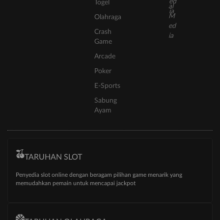
Togel
Olahraga
Crash
Game
Arcade
Poker
E-Sports
Sabung
Ayam
TARUHAN SLOT
Penyedia slot online dengan beragam pilihan game menarik yang
memudahkan pemain untuk mencapai jackpot