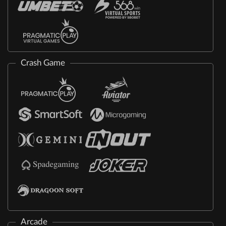
Crash Game
Arcade