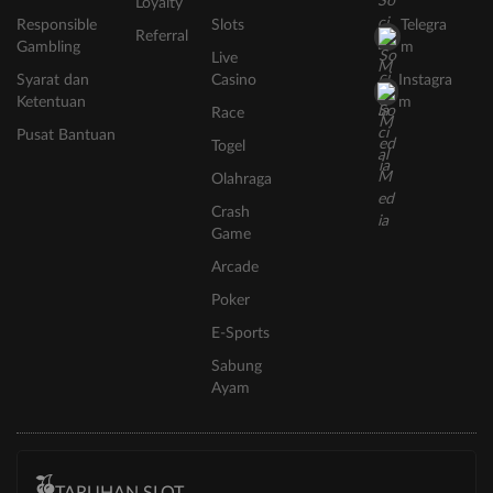
Loyalty
Responsible
Slots
Telegra
Referral
Gambling
m
Live
Syarat dan
Casino
Instagra
Ketentuan
m
Race
Pusat Bantuan
Togel
Olahraga
Crash
Game
Arcade
Poker
E-Sports
Sabung
Ayam