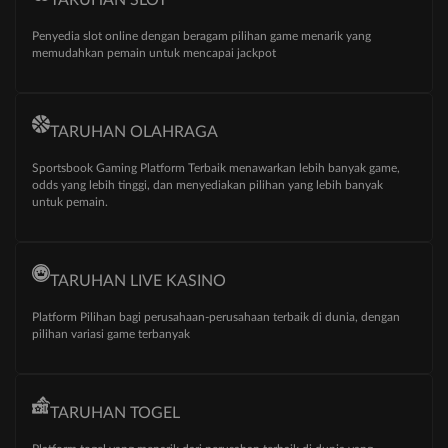
TARUHAN SLOT
Penyedia slot online dengan beragam pilihan game menarik yang
memudahkan pemain untuk mencapai jackpot
TARUHAN OLAHRAGA
Sportsbook Gaming Platform Terbaik menawarkan lebih banyak game,
odds yang lebih tinggi, dan menyediakan pilihan yang lebih banyak
untuk pemain.
TARUHAN LIVE KASINO
Platform Pilihan bagi perusahaan-perusahaan terbaik di dunia, dengan
pilihan variasi game terbanyak
TARUHAN TOGEL