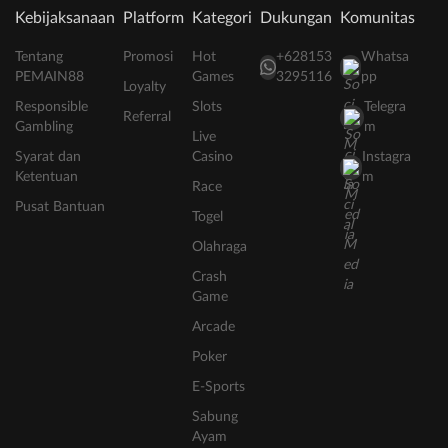
Kebijaksanaan
Platform
Kategori
Dukungan
Komunitas
Tentang
Promosi
Hot
+628153
Whatsa
PEMAIN88
Games
3295116
pp
Loyalty
Responsible
Slots
Telegra
Referral
Gambling
m
Live
Syarat dan
Casino
Instagra
Ketentuan
m
Race
Pusat Bantuan
Togel
Olahraga
Crash
Game
Arcade
Poker
E-Sports
Sabung
Ayam