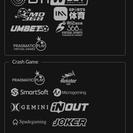
Crash Game