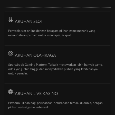
TARUHAN SLOT
Penyedia slot online dengan beragam pilihan game menarik yang
memudahkan pemain untuk mencapai jackpot
TARUHAN OLAHRAGA
Sportsbook Gaming Platform Terbaik menawarkan lebih banyak game,
odds yang lebih tinggi, dan menyediakan pilihan yang lebih banyak
untuk pemain.
TARUHAN LIVE KASINO
Platform Pilihan bagi perusahaan-perusahaan terbaik di dunia, dengan
pilihan variasi game terbanyak