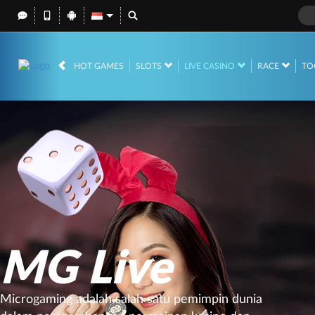
HOT GAMES
SLOTS
LIVE CASINO
RACE
TO
MG Live
Microgaming adalah salah satu pemimpin dunia