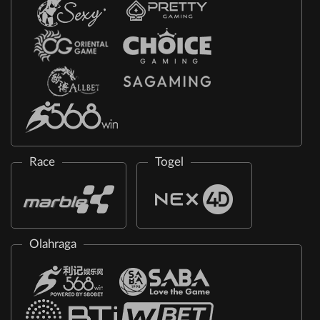
Race
Togel
Olahraga