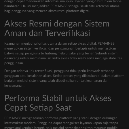
dengan cepat menemukan informasi maupun layanan yang dibutuhkan tanpa
hambatan. Hal ini menjadikan PEMAIN88 sebagai salah satu referensi utama
bagi pengguna yang mencari akses resmi platform digital.
Akses Resmi dengan Sistem
Aman dan Terverifikasi
Keamanan menjadi prioritas utama dalam setiap akses digital. PEMAIN88
menerapkan sistem verifikasi dan pengamanan berlapis untuk memastikan
bahwa setiap pengguna terhubung melalui jalur yang benar. Seluruh sistem
dirancang untuk meminimalisir risiko akses tidak resmi serta menjaga stabilitas
penggunaan.
Dengan adanya link terverifikasi, pengguna tidak perlu khawatir terhadap
gangguan atau kesalahan akses. Setiap proses yang dilakukan di dalam platform
berjalan melalui sistem yang telah dioptimalkan untuk keamanan dan
kenyamanan.
Performa Stabil untuk Akses
Cepat Setiap Saat
PEMAIN88 menghadirkan performa platform yang stabil dengan dukungan
infrastruktur modern. Pengguna dapat mengakses layanan kapan saja tanpa
mengalami kendala berarti, baik melalui perangkat desktop maupun mobile.