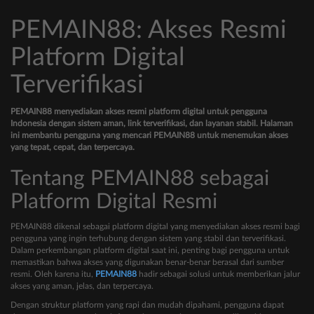
PEMAIN88: Akses Resmi
Platform Digital
Terverifikasi
PEMAIN88 menyediakan akses resmi platform digital untuk pengguna
Indonesia dengan sistem aman, link terverifikasi, dan layanan stabil. Halaman
ini membantu pengguna yang mencari PEMAIN88 untuk menemukan akses
yang tepat, cepat, dan terpercaya.
Tentang PEMAIN88 sebagai
Platform Digital Resmi
PEMAIN88 dikenal sebagai platform digital yang menyediakan akses resmi bagi
pengguna yang ingin terhubung dengan sistem yang stabil dan terverifikasi.
Dalam perkembangan platform digital saat ini, penting bagi pengguna untuk
memastikan bahwa akses yang digunakan benar-benar berasal dari sumber
resmi. Oleh karena itu,
PEMAIN88
hadir sebagai solusi untuk memberikan jalur
akses yang aman, jelas, dan terpercaya.
Dengan struktur platform yang rapi dan mudah dipahami, pengguna dapat