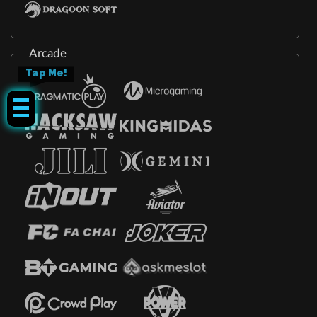
Arcade
Tap Me!