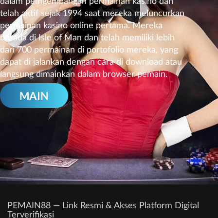
dalam pemgembangan permainan kasino dan
telah aktif sejak 1994 saat mereka meluncurkan
permainan kasino online pertama. Mereka
berada di Isle of Man dan telah memiliki lebih
dari 700 permainan di portofolio mereka, yang
dapat di jalankan dengan cara di download atau
langsung dimainkan dalam browser pemain.
MAIN
PEMAIN88 — Link Resmi & Akses Platform Digital
Terverifikasi